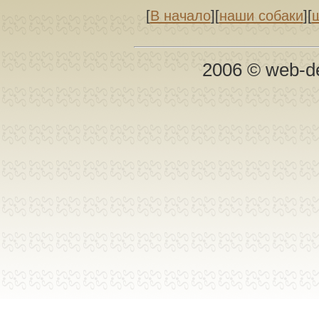
[
В начало
][
наши собаки
][
2006 © web-d